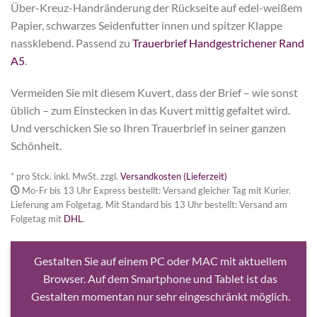
Über-Kreuz-Handränderung der Rückseite auf edel-weißem
Papier, schwarzes Seidenfutter innen und spitzer Klappe
nassklebend. Passend zu
Trauerbrief Handgestrichener Rand
A5
.
Vermeiden Sie mit diesem Kuvert, dass der Brief – wie sonst
üblich – zum Einstecken in das Kuvert mittig gefaltet wird.
Und verschicken Sie so Ihren Trauerbrief in seiner ganzen
Schönheit.
* pro Stck. inkl. MwSt. zzgl.
Versandkosten (Lieferzeit)
Mo-Fr bis 13 Uhr Express bestellt: Versand gleicher Tag mit Kurier.
Lieferung am Folgetag. Mit Standard bis 13 Uhr bestellt: Versand am
Folgetag mit
DHL
.
Gestalten Sie auf einem PC oder MAC mit aktuellem
Browser. Auf dem Smartphone und Tablet ist das
Gestalten momentan nur sehr eingeschränkt möglich.