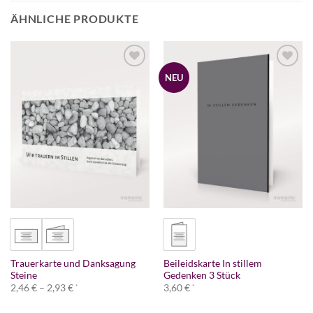
ÄHNLICHE PRODUKTE
NEU
Trauerkarte und Danksagung
Beileidskarte In stillem
Steine
Gedenken 3 Stück
Preisspanne:
2,46
€
–
2,93
€
3,60
€
*
*
2,46 €
bis