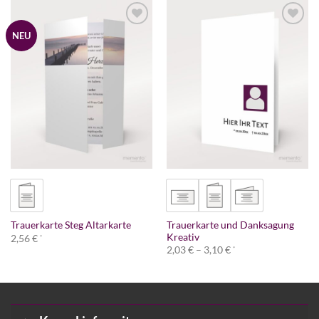
NEU
Trauerkarte und Danksagung
Trauerkarte Steg Altarkarte
Kreativ
2,56
€
*
Preisspanne:
2,03
€
–
3,10
€
*
2,03 €
bis
3,10 €