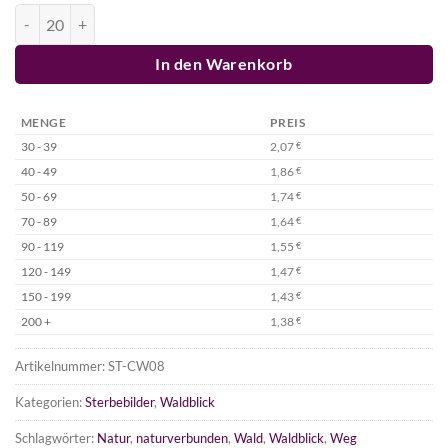
Sterbebild Waldblick Menge
In den Warenkorb
MENGE
PREIS
30 - 39
2,07
€
40 - 49
1,86
€
50 - 69
1,74
€
70 - 89
1,64
€
90 - 119
1,55
€
120 - 149
1,47
€
150 - 199
1,43
€
200 +
1,38
€
Artikelnummer:
ST-CW08
Kategorien:
Sterbebilder
,
Waldblick
Schlagwörter:
Natur
,
naturverbunden
,
Wald
,
Waldblick
,
Weg