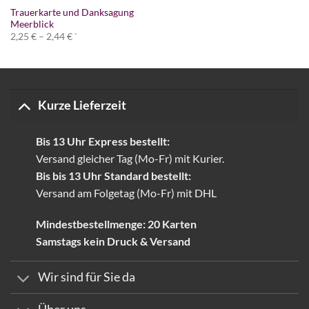
Trauerkarte und Danksagung
Meerblick
Preisspanne:
2,25
€
–
2,44
€
*
2,25 €
bis
2,44 €
Kurze Lieferzeit
Bis 13 Uhr Express bestellt:
Versand gleicher Tag (Mo-Fr) mit Kurier.
Bis bis 13 Uhr Standard bestellt:
Versand am Folgetag (Mo-Fr) mit DHL
Mindestbestellmenge: 20 Karten
Samstags kein Druck & Versand
Wir sind für Sie da