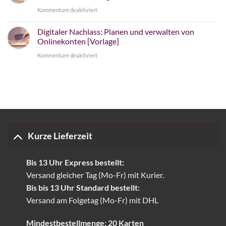
schreiben
für
Kommentare deaktiviert
für
Memento
eine
Digitaler Nachlass: Planen und verwalten von
unterstützt
Onlinekonten [Vorlage]
unvergessliche
Kondolenzspenden
Erinnerung
für
Kommentare deaktiviert
zu
Digitaler
Gunsten
Nachlass:
der
Planen
Stiftung
und
KinderHerz
verwalten
von
Kurze Lieferzeit
Onlinekonten
[Vorlage]
Bis 13 Uhr Express bestellt:
Versand gleicher Tag (Mo-Fr) mit Kurier.
Bis bis 13 Uhr Standard bestellt:
Versand am Folgetag (Mo-Fr) mit DHL
Mindestbestellmenge: 20 Karten