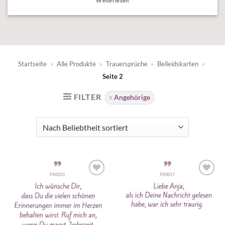
Weiterlesen
Startseite
»
Alle Produkte
»
Trauersprüche
»
Beileidskarten
»
Seite 2
FILTER
Angehörige
Zur
Zur
Wunschliste
Wunschliste
hinzufügen
hinzufügen