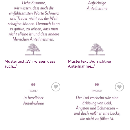
Zur
Zur
Wunschliste
Wunschliste
hinzufügen
hinzufügen
Mustertext „Wir wissen dass
Mustertext „Aufrichtige
auch…“
Anteilnahme…“
Zur
Zur
Wunschliste
Wunschliste
hinzufügen
hinzufügen