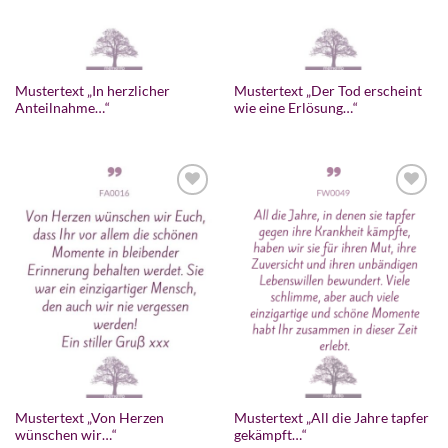
Mustertext „In herzlicher
Mustertext „Der Tod erscheint
Anteilnahme…“
wie eine Erlösung…“
Zur
Zur
Wunschliste
Wunschliste
hinzufügen
hinzufügen
Mustertext „Von Herzen
Mustertext „All die Jahre tapfer
wünschen wir…“
gekämpft…“