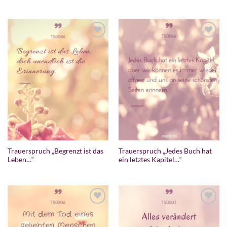
Zur
Zur
Wunschliste
Wunschliste
hinzufügen
hinzufügen
Trauerspruch „Begrenzt ist das
Trauerspruch „Jedes Buch hat
Leben…“
ein letztes Kapitel…“
Zur
Zur
Wunschliste
Wunschliste
hinzufügen
hinzufügen