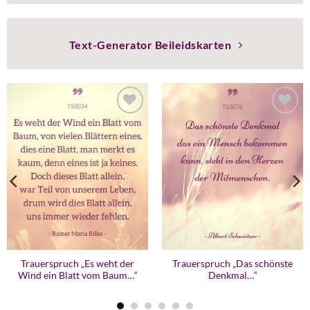
Text-Generator Beileidskarten
Zur
Zur
Wunschliste
Wunschliste
hinzufügen
hinzufügen
Trauerspruch „Es weht der
Trauerspruch „Das schönste
Wind ein Blatt vom Baum…“
Denkmal…“